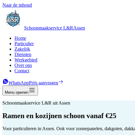
Naar de inhoud
Schoonmaakservice L&R
Assen
Home
Particulier
Zakelijk
Diensten
Werkgebied
Over ons
Contact
WhatsApp
Prijs aanvragen
Menu
openen
Schoonmaakservice L&R uit Assen
Ramen en kozijnen schoon vanaf €25
Voor particulieren in Assen. Ook voor zonnepanelen, dakgoten, dakk